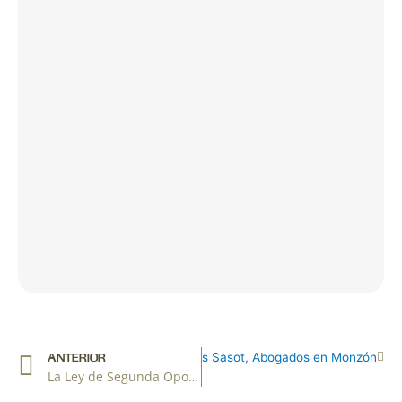
Ant
Sig
deros: Protege tu Negocio con Heras Sasot, Abogados en Monzón
ANTERIOR
La Ley de Segunda Oportunidad en Aragón, con Abogados derecho bancario en Monzón