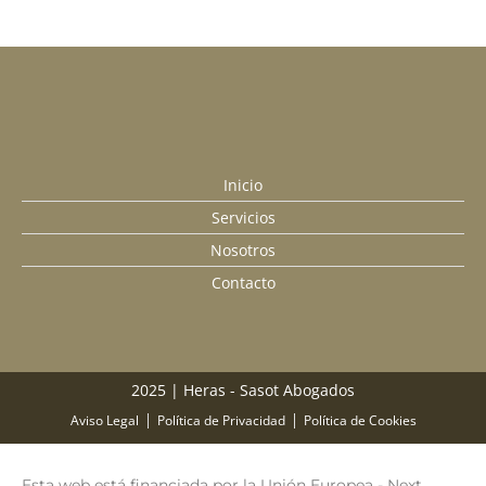
Inicio
Servicios
Nosotros
Contacto
2025 | Heras - Sasot Abogados
Facebook
Instagram
Linkedin
Aviso Legal
Política de Privacidad
Política de Cookies
Esta web está financiada por la Unión Europea - Next