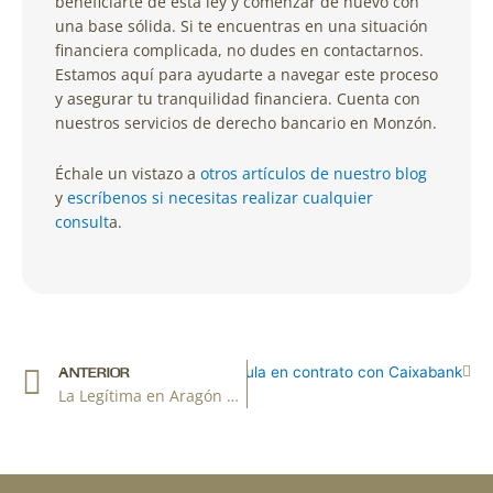
beneficiarte de esta ley y comenzar de nuevo con
una base sólida. Si te encuentras en una situación
financiera complicada, no dudes en contactarnos.
Estamos aquí para ayudarte a navegar este proceso
y asegurar tu tranquilidad financiera. Cuenta con
nuestros servicios de derecho bancario en Monzón.
Échale un vistazo a
otros artículos de nuestro blog
y
escríbenos si necesitas realizar cualquier
consult
a.
Ant
Sig
al de Huesca sobre nulidad de cláusula en contrato con Caixabank
ANTERIOR
La Legítima en Aragón y la Sucesión Intestada: Abogados de sucesiones en Monzón y Fraga