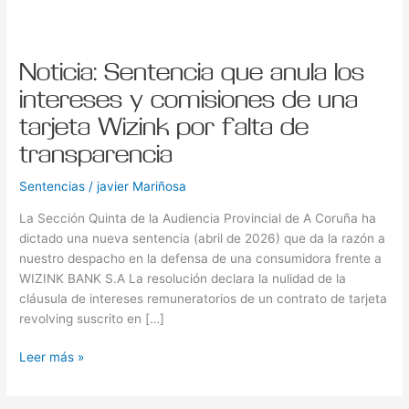
comisiones
de
una
Noticia: Sentencia que anula los
tarjeta
intereses y comisiones de una
Wizink
por
tarjeta Wizink por falta de
falta
transparencia
de
transparencia
Sentencias
/
javier Mariñosa
La Sección Quinta de la Audiencia Provincial de A Coruña ha
dictado una nueva sentencia (abril de 2026) que da la razón a
nuestro despacho en la defensa de una consumidora frente a
WIZINK BANK S.A La resolución declara la nulidad de la
cláusula de intereses remuneratorios de un contrato de tarjeta
revolving suscrito en […]
Leer más »