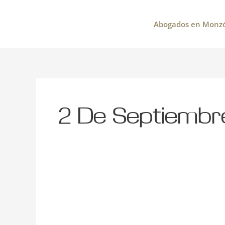
Ir
al
Abogados en Monz
contenido
2 De Septiembr
Noticia:
Sentencia
de
la