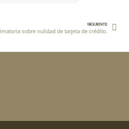
Si
SIGUIENTE
imatoria sobre nulidad de tarjeta de crédito.