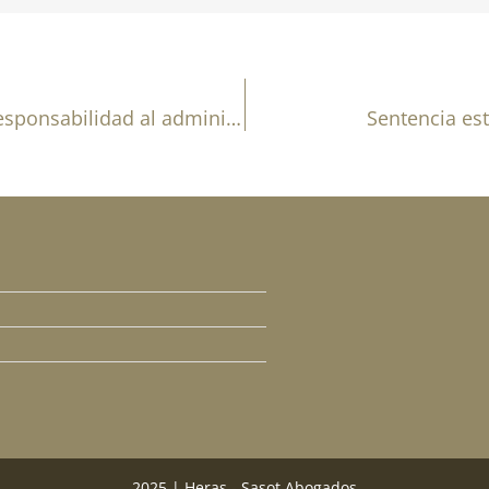
Sentencia estimatoria sobre derivación de responsabilidad al administrador de la empresa.
Sentencia est
2025 | Heras - Sasot Abogados