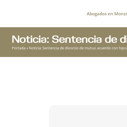
Ir
al
Abogados en Monz
contenido
Noticia: Sentencia de 
Portada
»
Noticia: Sentencia de divorcio de mutuo acuerdo con hijo