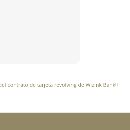
del contrato de tarjeta revolving de Wizink Bank
Sigui