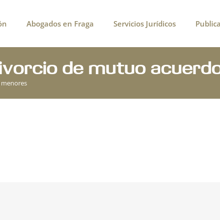
ón
Abogados en Fraga
Servicios Jurídicos
Public
divorcio de mutuo acuerd
s menores