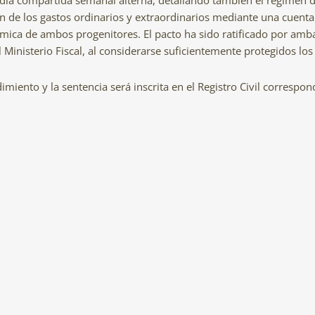
odia compartida semanal alterna, detallando también el régimen 
n de los gastos ordinarios y extraordinarios mediante una cuenta 
ica de ambos progenitores. El pacto ha sido ratificado por ambas
 Ministerio Fiscal, al considerarse suficientemente protegidos los
iento y la sentencia será inscrita en el Registro Civil correspon