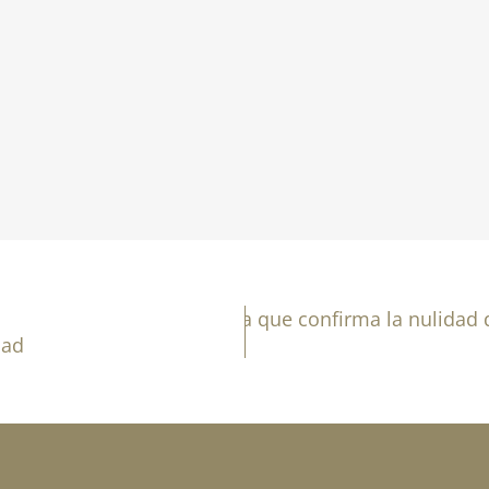
Noticia: Sentencia que confirma la nulidad 
Siguiente
dad