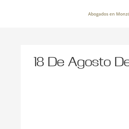
Ir
al
Abogados en Monz
contenido
18 De Agosto D
Vacaciones
y
custodia
compartida:
cómo