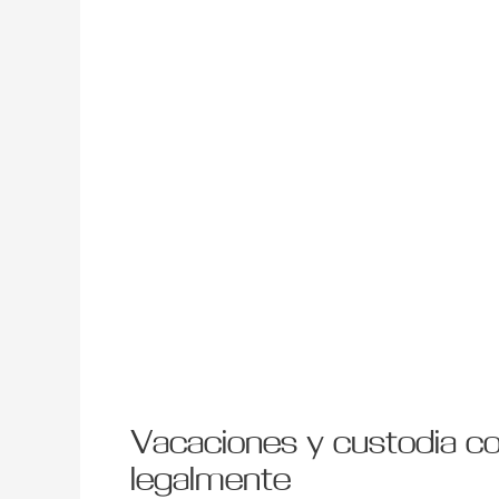
planificar
sin
conflictos
y
qué
necesitas
legalmente
Vacaciones y custodia co
legalmente