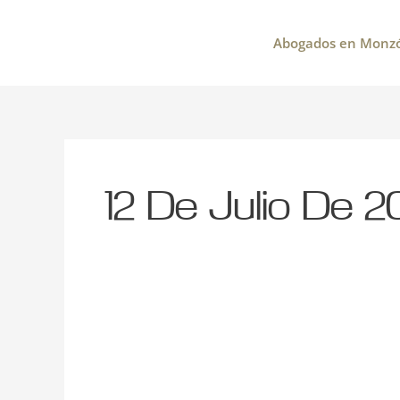
Ir
al
Abogados en Monz
contenido
12 De Julio De 2
Noticia:
Sentencia
que
estima